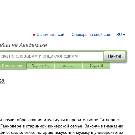
Запомнить сайт
Словарь на свой сайт
RU
едии на Академике
Найти!
Толкования
Переводы
Книги
Игры ⚽
ха
м
науки
,
образования
и
культуры
в
правительстве
Гитлера
с
Ганновере
в
старинной
юнкерской
семье
.
Закончив
гимназию
офию
,
филологию
,
историю
искусств
и
музыку
в
университетах