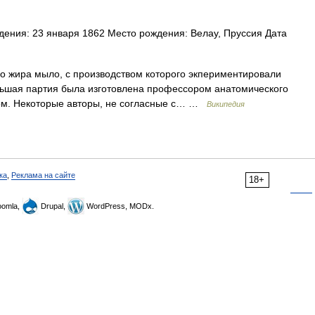
ждения: 23 января 1862 Место рождения: Велау, Пруссия Дата
о жира мыло, с производством которого экпериментировали
льшая партия была изготовлена профессором анатомического
ом. Некоторые авторы, не согласные с… …
Википедия
ка
,
Реклама на сайте
18+
omla,
Drupal,
WordPress, MODx.