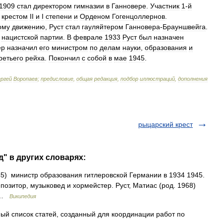
1909
стал
директором
гимназии
в
Ганновере
.
Участник
1
-
й
крестом
II
и
I
степени
и
Орденом
Гогенцоллернов
.
ому
движению
,
Руст
стал
гауляйтером
Ганновера
-
Брауншвейга
.
нацистской
партии
.
В
феврале
1933
Руст
был
назначен
ер
назначил
его
министром
по
делам
науки
,
образования
и
ретьего
рейха
.
Покончил
с
собой
в
мае
1945
.
ргей
Воропаев
;
предисловие
,
общая
редакция
,
подбор
иллюстраций
,
дополнения
рыцарский крест
д" в других словарях:
5) министр образования гитлеровской Германии в 1934 1945.
позитор, музыковед и хормейстер. Руст, Матиас (род. 1968)
… …
Википедия
 список статей, созданный для координации работ по