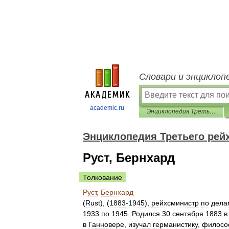
Словари и энциклоп
academic.ru
Энциклопедия Третьего рейха
Энциклопедия Третьего рей
Руст, Бернхард
Толкование
Руст
,
Бернхард
(
Rust
), (
1883
-
1945
),
рейхсминистр
по
дела
1933
по
1945
.
Родился
30
сентября
1883
в
в
Ганновере
,
изучал
германистику
,
филос