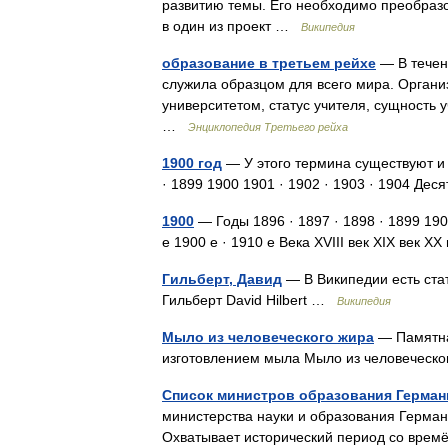
развитию темы. Его необходимо преобраз
в один из проект …
Википедия
образование в третьем рейхе
— В течен
служила образцом для всего мира. Организ
университетом, статус учителя, сущность
…
Энциклопедия Третьего рейха
1900 год
— У этого термина существуют и д
· 1899 1900 1901 · 1902 · 1903 · 1904 Де
1900
— Годы 1896 · 1897 · 1898 · 1899 190
е 1900 е · 1910 е Века XVIII век XIX век 
Гильберт, Давид
— В Википедии есть стат
Гильберт David Hilbert …
Википедия
Мыло из человеческого жира
— Памятная
изготовлением мыла Мыло из человеческ
Список министров образования Герман
министерства науки и образования Герма
Охватывает исторический период со времё