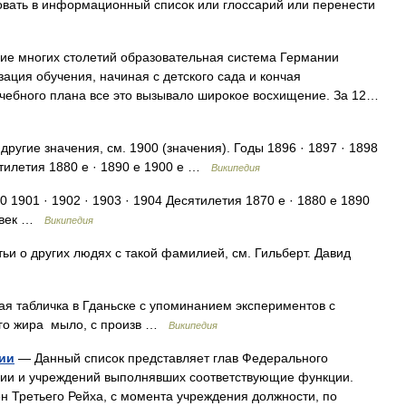
овать в информационный список или глоссарий или перенести
ие многих столетий образовательная система Германии
ация обучения, начиная с детского сада и кончая
 учебного плана все это вызывало широкое восхищение. За 12…
ругие значения, см. 1900 (значения). Годы 1896 · 1897 · 1898
сятилетия 1880 е · 1890 е 1900 е …
Википедия
0 1901 · 1902 · 1903 · 1904 Десятилетия 1870 е · 1880 е 1890
XX век …
Википедия
ьи о других людях с такой фамилией, см. Гильберт. Давид
 табличка в Гданьске с упоминанием экспериментов с
ого жира мыло, с произв …
Википедия
ии
— Данный список представляет глав Федерального
нии и учреждений выполнявших соответствующие функции.
н Третьего Рейха, с момента учреждения должности, по