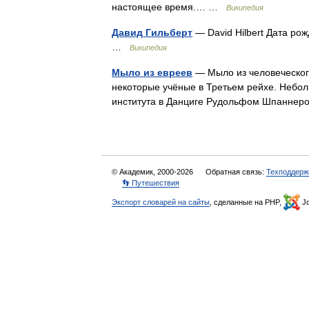
настоящее время.… …
Википедия
Давид Гильберт
— David Hilbert Дата ро
…
Википедия
Мыло из евреев
— Мыло из человеческог
некоторые учёные в Третьем рейхе. Небо
института в Данциге Рудольфом Шпаннер
© Академик, 2000-2026
Обратная связь:
Техподдерж
👣 Путешествия
Экспорт словарей на сайты
, сделанные на PHP,
Jo