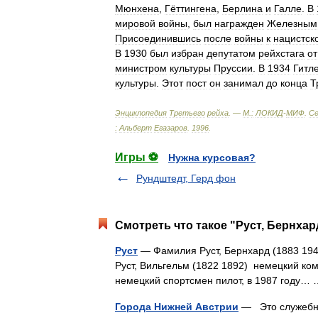
Мюнхена
,
Гёттингена
,
Берлина
и
Галле
.
В
мировой
войны
,
был
награжден
Железным
Присоединившись
после
войны
к
нацистск
В
1930
был
избран
депутатом
рейхстага
от
министром
культуры
Пруссии
.
В
1934
Гитл
культуры
.
Этот
пост
он
занимал
до
конца
Т
Энциклопедия
Третьего
рейха
. —
М
.
:
ЛОКИД
-
МИФ
.
Се
:
Альберт
Егазаров
.
1996
.
Игры ⚽
Нужна курсовая?
Рундштедт, Герд фон
Смотреть что такое "Руст, Бернхар
Руст
— Фамилия Руст, Бернхард (1883 194
Руст, Вильгельм (1822 1892) немецкий ком
немецкий спортсмен пилот, в 1987 году
Города Нижней Австрии
— Это служебный